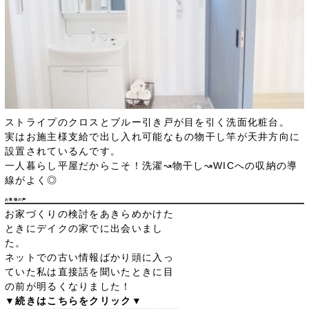
ストライプのクロスとブルー引き戸が目を引く洗面化粧台。
実はお施主様支給で出し入れ可能なもの物干し竿が天井方向に
設置されているんです。
一人暮らし平屋だからこそ！洗濯↝物干し↝WICへの収納の導
線がよく◎
お客様の声
お家づくりの検討をあきらめかけた
ときにデイクの家でに出会いまし
た。
ネットでの古い情報ばかり頭に入っ
ていた私は直接話を聞いたときに目
の前が明るくなりました！
▼続きはこちらをクリック▼