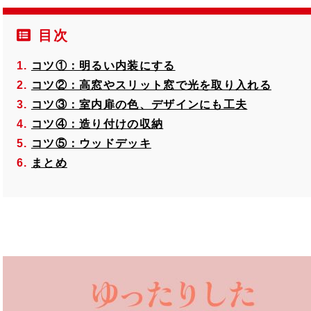
目次
コツ①：明るい内装にする
コツ②：高窓やスリット窓で光を取り入れる
コツ③：室内扉の色、デザインにも工夫
コツ④：造り付けの収納
コツ⑤：ウッドデッキ
まとめ