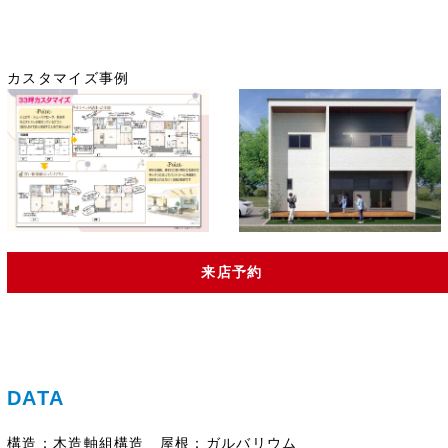
カスタマイズ事例
来店予約
DATA
構造
：
木造軸組構造
屋根
：
ガルバリウム