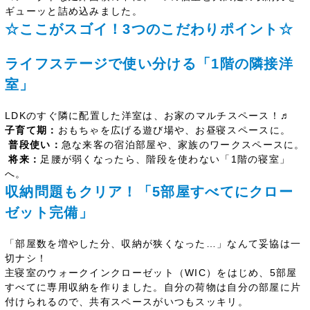
ギューッと詰め込みました。
☆
ここがスゴイ！3つのこだわりポイント☆
ライフステージで使い分ける「1階の隣接洋
室」
LDKのすぐ隣に配置した洋室は、お家のマルチスペース！♬
子育て期：
おもちゃを広げる遊び場や、お昼寝スペースに。
普段使い：
急な来客の宿泊部屋や、家族のワークスペースに。
将来：
足腰が弱くなったら、階段を使わない「1階の寝室」
へ。
収納問題もクリア！「5部屋すべてにクロー
ゼット完備」
「部屋数を増やした分、収納が狭くなった…」なんて妥協は一
切ナシ！
主寝室のウォークインクローゼット（WIC）をはじめ、5部屋
すべてに専用収納を作りました。自分の荷物は自分の部屋に片
付けられるので、共有スペースがいつもスッキリ。