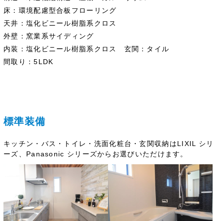
床
：
環境配慮型合板フローリング
天井
：
塩化ビニール樹脂系クロス
外壁
：
窯業系サイディング
内装
：
塩化ビニール樹脂系クロス
玄関
：
タイル
間取り
：
5LDK
標準装備
キッチン・バス・トイレ・洗面化粧台・玄関収納は
LIXIL シリ
ーズ
、
Panasonic シリーズ
からお選びいただけます。