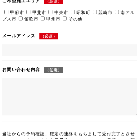
ご希望施工エリア
（必須）
甲府市
甲斐市
中央市
昭和町
韮崎市
南アル
プス市
笛吹市
甲州市
その他
メールアドレス
（必須）
お問い合わせ内容
（任意）
当社からの予約確認、確定の連絡をもちまして受付完了とさせ