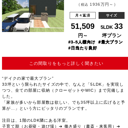
（
1936万円～）
税込
月々返済
サイズ
51,509
33
5LDK
円～
坪プラン
#3-5人様向け
#最大プラン
#日当たり良好
この間取りをもっと詳しく聞きたい
“デイクの家で最大プラン”
33坪という限られたサイズの中で、なんと「5LDK」を実現し
つつ、全ての部屋に収納（クローゼットやWIC）まで完備しま
した。
「家族が多いから部屋数は欲しい、でも35坪以上に広げると予
算が…」という方にピッタリのプランです。
注目は、1階のLDK隣にある洋室。
子育て期（お昼寝・遊び場）➔ 働き盛り（書斎・来客用）➔